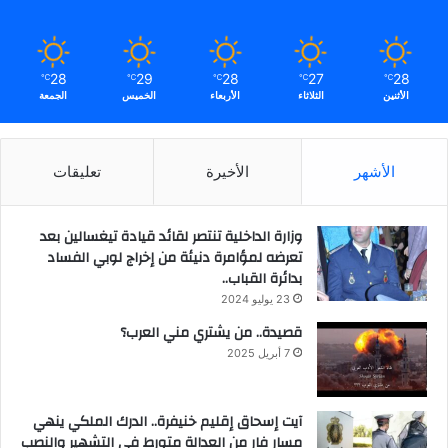
28
29
28
27
28
℃
℃
℃
℃
℃
الأثنين
الثلاثاء
الأربعاء
الخميس
الجمعة
الأشهر
الأخيرة
تعليقات
وزارة الداخلية تنتصر لقائد قيادة تيغسالين بعد
تعرضه لمؤامرة دنيئة من إخراج لوبي الفساد
بدائرة القباب..
23 يوليو 2024
قصيدة.. من يشتري مني العرب؟
7 أبريل 2025
آيت إسحاق إقليم خنيفرة.. الدرك الملكي ينهي
مسار فار من العدالة متورط في التشهير والنصب