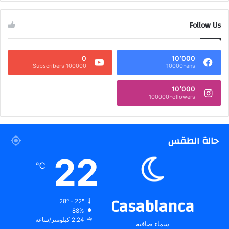
Follow Us
0
10٬000
100000 Subscribers
10000Fans
10٬000
100000Followers
حالة الطقس
22
℃
Casablanca
28º - 22º
88%
2.24 كيلومتر/ساعة
سماء صافية