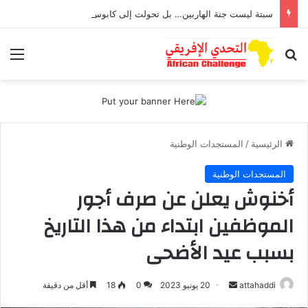
سبتة ليست جنة الهاربين… بل تحولت إلى كابوس يطارد أطفال تعرضوا للاغتصاب
بحث عن
الق
الرئيسية
/
المستجدات الوطنية
المستجدات الوطنية
أخنوش يعلن عن صرف أجور
الموظفين ابتداء من هذا التاريخ
بسبب عيد الأضحى
أرسل
attahaddi
20 يونيو 2023
0
18
أقل من دقيقة
بريدا