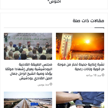
أخنوش"
مقالات ذات صلة
نشرة إنذارية جديدة تحذر من موجة
مجلس الطريقة القادرية
حر قوية وزخات رعدية
البودشيشية يعرض إشهادا موثقا
يؤكد وصية الشيخ الراحل جمال
منذ 18 ساعة
الدين القادري بودشيش
منذ يومين