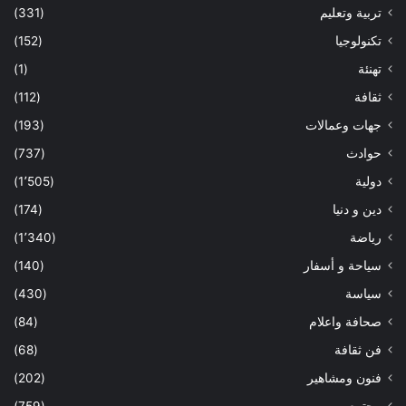
تربية وتعليم
(331)
تكنولوجيا
(152)
تهنئة
(1)
ثقافة
(112)
جهات وعمالات
(193)
حوادث
(737)
دولية
(1٬505)
دين و دنيا
(174)
رياضة
(1٬340)
سياحة و أسفار
(140)
سياسة
(430)
صحافة واعلام
(84)
فن ثقافة
(68)
فنون ومشاهير
(202)
مجتمع
(759)