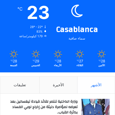
23
℃
Casablanca
28º - 22º
83%
1.79 كيلومتر/ساعة
سماء صافية
28
29
28
27
28
℃
℃
℃
℃
℃
الأثنين
الثلاثاء
الأربعاء
الخميس
الجمعة
الأشهر
الأخيرة
تعليقات
وزارة الداخلية تنتصر لقائد قيادة تيغسالين بعد
تعرضه لمؤامرة دنيئة من إخراج لوبي الفساد
بدائرة القباب..