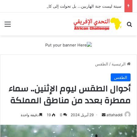
سبتة ليست جنة الهاربين… بل تحولت إلى كابوس يطارد أطفال تعرضوا للاغتصاب
بحث عن
الق
الرئيسية
/
الطقس
الطقس
أحوال الطقس ليوم الإثنين.. سماء
ممطرة بعدد من مناطق المملكة
أرسل
attahaddi
29 أبريل 2024
0
19
دقيقة واحدة
بريدا
إلكترونيا