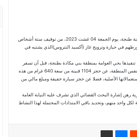
تمكنت عناصر المصلحة الولائية للشرطة القضائية بمدينة طنجة، يوم الجمعة 04 غشت 2023، من توقيف ستة أشخاص
ذلك للاشتباه في تورطهم في حيازة وترويج غاز (أكسيد النتروس)الذي يشتبه في
تنفيذها بحي العوامة بمنطقة بني مكادة بطنجة، قبل أن تسفر
عملية التفتيش المنجزة بمستودع يستغله الموقوفون بنفس المنطقة، عن حجز 1104 قنينة من سعة 640 غرام من هذه
تعمالاتها الأصلية، فضلا عن حجز سيارة خفيفة ومبلغ مالي من
ية رهن إشارة البحث القضائي الذي تشرف عليه النيابة العامة
 لكل واحد منهم، وتحديد باقي الامتدادات المحتملة لهذا النشاط
ريست
ماسنجر
مشاركة عبر البريد