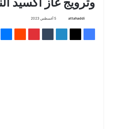
وترويج غاز اكسيد ال
أرسل
attahaddi
5 أغسطس 2023
بريدا
فيسبوك
X
لينكدإن
بينتيريست
م
إلكترونيا