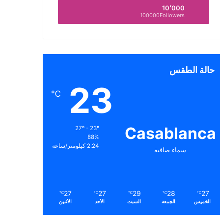
10٬000
100000Followers
حالة الطقس
23
℃
Casablanca
27º - 23º
88%
2.24 كيلومتر/ساعة
سماء صافية
27
27
29
28
27
℃
℃
℃
℃
℃
الخميس
الجمعة
السبت
الأحد
الأثنين