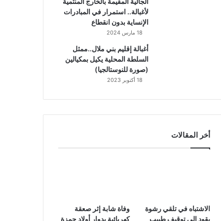
الجالية المقيمة بالخارج المنتمية
لأغبالة.. استمرار في المبادرات
الإنساية بدون انقطاع
18 مارس 2024
أغبالة إقليم بني ملال..ممثل
السلطة المحلية يكيل بمكيالين
(صورة للنوستالجيا)
18 أكتوبر 2023
أخر المقالات
الاشتباه في تلقي رشوة
وفاة شابة إثر صعقة
يقود إلى توقيف طبيب
كهربائية بدوار أولاد حمزة