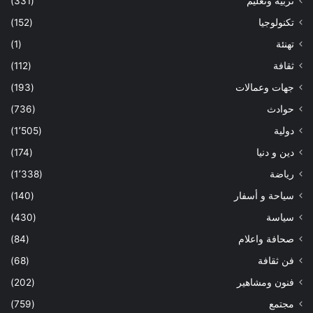
تربية وتعليم
(331)
تكنولوجيا
(152)
تهنئة
(1)
ثقافة
(112)
جهات وعمالات
(193)
حوادث
(736)
دولية
(1٬505)
دين و دنيا
(174)
رياضة
(1٬338)
سياحة و أسفار
(140)
سياسة
(430)
صحافة واعلام
(84)
فن ثقافة
(68)
فنون ومشاهير
(202)
مجتمع
(759)