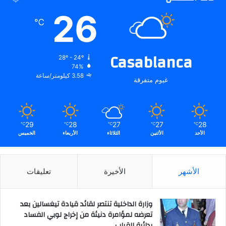
26
℃
Casablanca
28º - 24º
74%
3.58 كيلومتر/ساعة
غيوم متفرقة
29
28
27
27
28
℃
℃
℃
℃
℃
الأحد
الأثنين
الثلاثاء
الأربعاء
الخميس
الأشهر
الأخيرة
تعليقات
وزارة الداخلية تنتصر لقائد قيادة تيغسالين بعد
تعرضه لمؤامرة دنيئة من إخراج لوبي الفساد
بدائرة القباب..