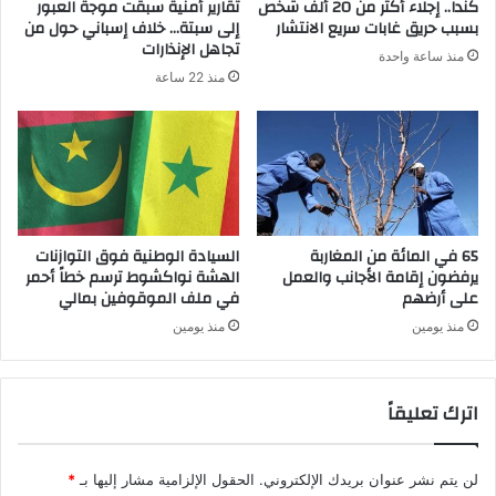
كندا.. إجلاء أكثر من 20 ألف شخص
تقارير أمنية سبقت موجة العبور
بسبب حريق غابات سريع الانتشار
إلى سبتة… خلاف إسباني حول من
تجاهل الإنذارات
منذ ساعة واحدة
منذ 22 ساعة
65 في المائة من المغاربة
السيادة الوطنية فوق التوازنات
يرفضون إقامة الأجانب والعمل
الهشة نواكشوط ترسم خطاً أحمر
على أرضهم
في ملف الموقوفين بمالي
منذ يومين
منذ يومين
اترك تعليقاً
لن يتم نشر عنوان بريدك الإلكتروني.
الحقول الإلزامية مشار إليها بـ
*