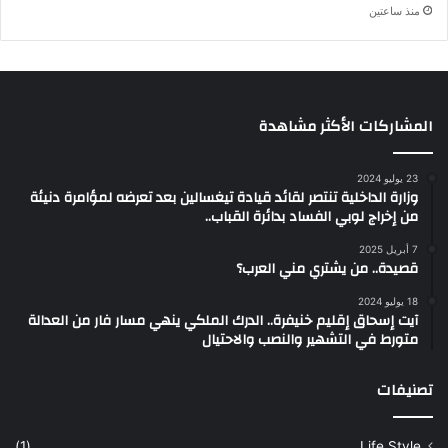
منذ ساعتين
المشاركات الأكثر مشاهدة
23 يوليو 2024
وزارة الداخلية تنتصر لقائد قيادة تيغسالين بعد تعرضه لمؤامرة دنيئة
من إخراج لوبي الفساد بدائرة القباب..
7 أبريل 2025
قصيدة.. من يشتري مني العرب؟
18 يوليو 2024
آيت إسحاق إقليم خنيفرة.. الدرك الملكي ينهي مسار فار من العدالة
متورط في التشهير والنصب والاحتيال
تصنيفات
(1)
Life Style