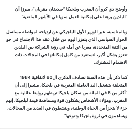
وأوضح دي كرو أن المغرب وبلجيكا “صديقان مقربان”، مبرزا أن
“البلدين برهنا على إمكانية العمل سويا في الأشهر الماضية”.
وبالمناسبة، عبر الوزير الأول البلجيكي عن ارتياحه لمواصلة مسلسل
الحوار السياسي الذي يتعزز اليوم من خلال عقد هذا الاجتماع في جو
من الثقة المتجددة، معربا عن أمله في رؤية الشراكة بين البلدين
تتعزز بشكل أكبر، لتستفيد من كامل إمكاناتها في المجالات ذات
الاهتمام المشترك.
كما ذكر بأن هذه السنة تصادف الذكرى ال60 لاتفاقية 1964
المتعلقة بتشغيل اليد العاملة المغربية في بلجيكا، مشيرا إلى أن
“أكثر من 5 في المائة من سكان بلجيكا تربطهم روابط عائلية مع
المغرب، وهؤلاء الأشخاص يشكلون قوة ومساهمة قيمة لبلجيكا. إنهم
جزء لا يتجزأ من الحياة الوطنية، وينشطون في العديد من المجالات،
ويساهمون في ثروة بلجيكا وتنوعها”.