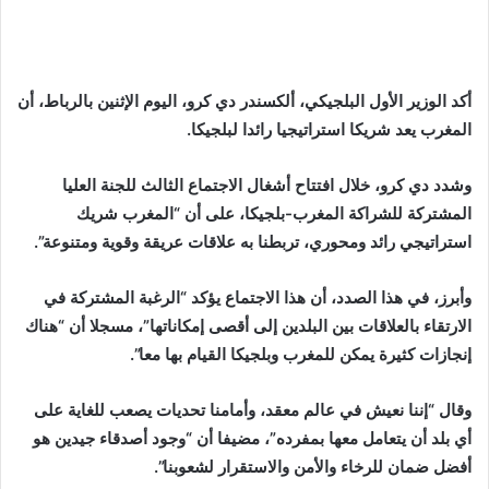
إلكترونيا
أكد الوزير الأول البلجيكي، ألكسندر دي كرو، اليوم الإثنين بالرباط، أن
المغرب يعد شريكا استراتيجيا رائدا لبلجيكا.
وشدد دي كرو، خلال افتتاح أشغال الاجتماع الثالث للجنة العليا
المشتركة للشراكة المغرب-بلجيكا، على أن “المغرب شريك
استراتيجي رائد ومحوري، تربطنا به علاقات عريقة وقوية ومتنوعة”.
وأبرز، في هذا الصدد، أن هذا الاجتماع يؤكد “الرغبة المشتركة في
الارتقاء بالعلاقات بين البلدين إلى أقصى إمكاناتها”، مسجلا أن “هناك
إنجازات كثيرة يمكن للمغرب وبلجيكا القيام بها معا”.
وقال “إننا نعيش في عالم معقد، وأمامنا تحديات يصعب للغاية على
أي بلد أن يتعامل معها بمفرده”، مضيفا أن “وجود أصدقاء جيدين هو
أفضل ضمان للرخاء والأمن والاستقرار لشعوبنا”.